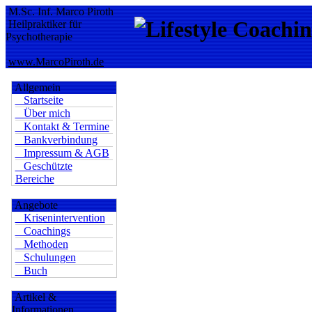
M.Sc. Inf. Marco Piroth
Heilpraktiker für
Psychotherapie
www.MarcoPiroth.de
Allgemein
Startseite
Über mich
Kontakt & Termine
Bankverbindung
Impressum & AGB
Geschützte
Bereiche
Angebote
Krisenintervention
Coachings
Methoden
Schulungen
Buch
Artikel &
Informationen