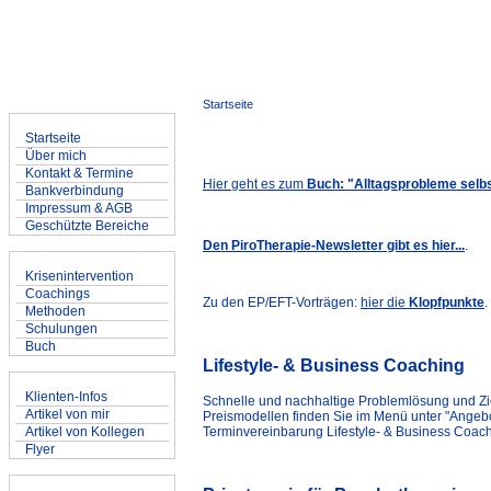
M.Sc. Inf. Marco Piroth
Heilpraktiker für Psychotherapie
www.MarcoPiroth.de
Startseite
Allgemein
Startseite
Über mich
Kontakt & Termine
Hier geht es zum
Buch: "Alltagsprobleme selb
Bankverbindung
Impressum & AGB
Geschützte Bereiche
Den PiroTherapie-Newsletter gibt es hier...
.
Angebote
Krisenintervention
Coachings
Zu den EP/EFT-Vorträgen:
hier die
Klopfpunkte
.
Methoden
Schulungen
Buch
Lifestyle- & Business Coaching
Artikel & Informationen
Klienten-Infos
Schnelle und nachhaltige Problemlösung und Z
Artikel von mir
Preismodellen finden Sie im Menü unter "Angebo
Artikel von Kollegen
Terminvereinbarung Lifestyle- & Business Coachi
Flyer
Informatik & Marketing