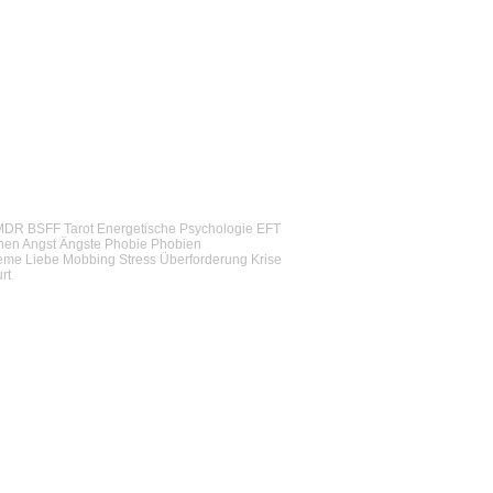
EMDR BSFF Tarot Energetische Psychologie EFT
onen Angst Ängste Phobie Phobien
leme Liebe Mobbing Stress Überforderung Krise
rt