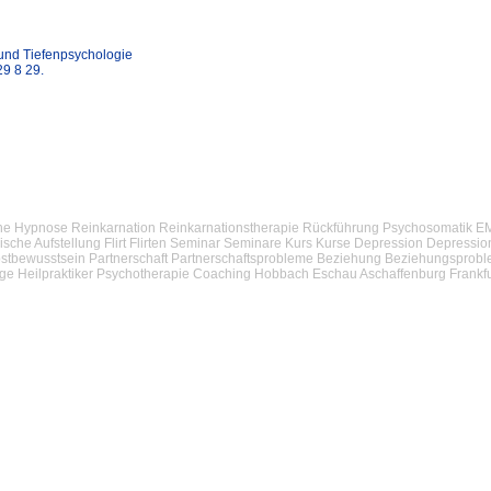
 und Tiefenpsychologie
9 8 29.
ische Hypnose Reinkarnation Reinkarnationstherapie Rückführung Psychosomatik 
che Aufstellung Flirt Flirten Seminar Seminare Kurs Kurse Depression Depressi
elbstbewusstsein Partnerschaft Partnerschaftsprobleme Beziehung Beziehungsprob
 Heilpraktiker Psychotherapie Coaching Hobbach Eschau Aschaffenburg Frankfu