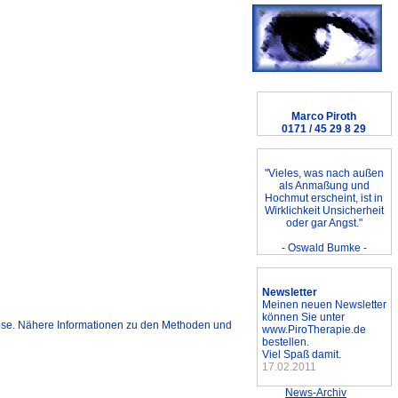
Sofortkontakt
Marco Piroth
0171 / 45 29 8 29
Zitat des Tages
"Vieles, was nach außen
als Anmaßung und
Hochmut erscheint, ist in
Wirklichkeit Unsicherheit
oder gar Angst."
- Oswald Bumke -
Neuigkeiten & Hinweise
Newsletter
Meinen neuen Newsletter
können Sie unter
ose. Nähere Informationen zu den Methoden und
www.PiroTherapie.de
bestellen.
Viel Spaß damit.
17.02.2011
News-Archiv