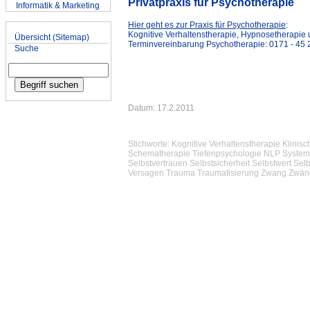
Privatpraxis für Psychotherapie
Informatik & Marketing
Hier geht es zur Praxis für Psychotherapie
:
Sitemap & Suche
Kognitive Verhaltenstherapie, Hypnosetherapie
Übersicht (Sitemap)
Terminvereinbarung Psychotherapie: 0171 - 45 2
Suche
Datum: 17.2.2011
Stichworte: Kognitive Verhaltenstherapie Klin
Schematherapie Tiefenpsychologie NLP Systemis
Selbstvertrauen Selbstsicherheit Selbstwert S
Versagen Trauma Traumatisierung Zwang Zwänge