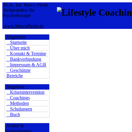
M.Sc. Inf. Marco Piroth
Heilpraktiker für
Psychotherapie
www.MarcoPiroth.de
Allgemein
Startseite
Über mich
Kontakt & Termine
Bankverbindung
Impressum & AGB
Geschützte
Bereiche
Angebote
Krisenintervention
Coachings
Methoden
Schulungen
Buch
Artikel &
Informationen