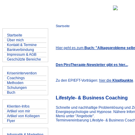
M.Sc. Inf. Marco Piroth
Heilpraktiker für Psychotherapie
www.MarcoPiroth.de
Startseite
Allgemein
Startseite
Über mich
Kontakt & Termine
Hier geht es zum
Buch: "Alltagsprobleme selb
Bankverbindung
Impressum & AGB
Geschützte Bereiche
Den PiroTherapie-Newsletter gibt es hier...
.
Angebote
Krisenintervention
Coachings
Zu den EP/EFT-Vorträgen:
hier die
Klopfpunkte
.
Methoden
Schulungen
Buch
Lifestyle- & Business Coaching
Artikel & Informationen
Klienten-Infos
Schnelle und nachhaltige Problemlösung und Zi
Artikel von mir
Energiepsychologie und Hypnose. Nähere Infor
Artikel von Kollegen
Menü unter "Angebote".
Terminvereinbarung Lifestyle- & Business Coachi
Flyer
Informatik & Marketing
Informatik & Marketing